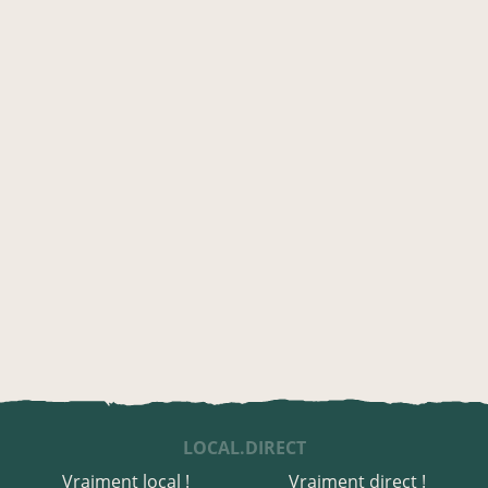
LOCAL.DIRECT
Vraiment local !
Vraiment direct !