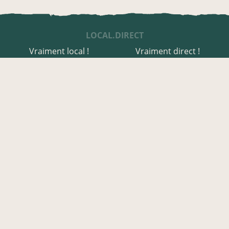
LOCAL.DIRECT
Vraiment local !
Vraiment direct !
UNE APPLI ENGAGÉE
Une appli à prix libre
Des relais de producteurs
Une appli co-construite
Des co-livraisons
EN CHER