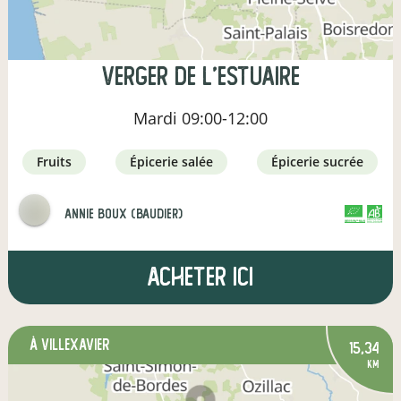
Verger de l'estuaire
Mardi
09:00-12:00
fruits
épicerie salée
épicerie sucrée
annie boux (baudier)
CERTIFIÉ PAR FR-BIO-01
AGRICULTURE FRANCE
Acheter ici
à Villexavier
15,34
km