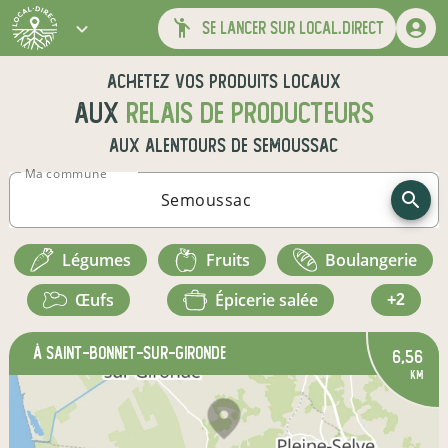
se lancer sur local.direct
Achetez vos produits locaux
aux
relais de producteurs
aux alentours de
Semoussac
Ma commune
légumes
fruits
boulangerie
œufs
épicerie salée
+2
à Saint-Bonnet-sur-Gironde
6,56
km