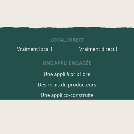
LOCAL.DIRECT
Vraiment local !
Vraiment direct !
UNE APPLI ENGAGÉE
Une appli à prix libre
Des relais de producteurs
Une appli co-construite
Des co-livraisons
EN CHARENTE-MARITIME