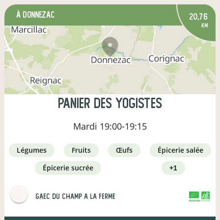
à Donnezac
20,76
km
Panier des yogistes
Mardi
19:00-19:15
légumes
fruits
œufs
épicerie salée
épicerie sucrée
+1
gaec du champ a la ferme
CERTIFIÉ PAR FR-BIO-16
AGRICULTURE FRANCE