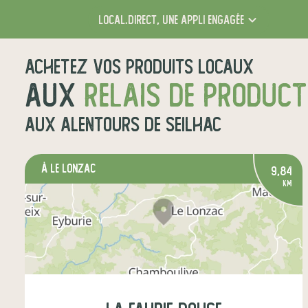
local.direct,
une appli engagée
Achetez vos produits locaux
aux
relais de produc
aux alentours de
Seilhac
à Le Lonzac
9,84
km