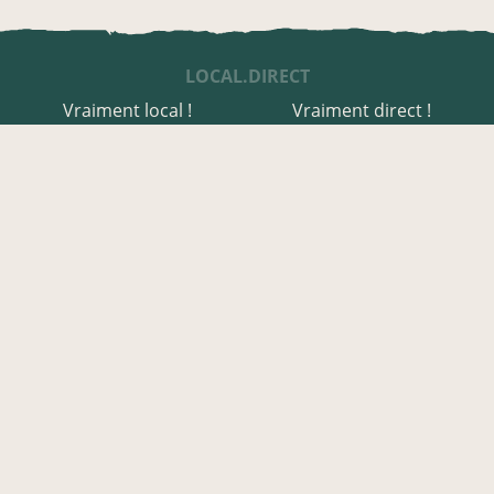
LOCAL.DIRECT
Vraiment local !
Vraiment direct !
UNE APPLI ENGAGÉE
Une appli à prix libre
Des relais de producteurs
Une appli co-construite
Des co-livraisons
EN HAUTE-CORSE