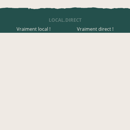
LOCAL.DIRECT
Vraiment local !
Vraiment direct !
UNE APPLI ENGAGÉE
Une appli à prix libre
Des relais de producteurs
Une appli co-construite
Des co-livraisons
EN HAUTE-CORSE