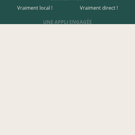
Vraiment local !
Vraiment direct !
UNE APPLI ENGAGÉE
Une appli à prix libre
Des relais de producteurs
Une appli co-construite
Des co-livraisons
EN CÔTES-D'ARMOR