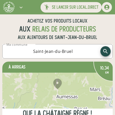
se lancer sur local.direct
Achetez vos produits locaux
aux
relais de producteurs
aux alentours de
Saint-Jean-du-Bruel
Ma commune
à Arrigas
10,34
km
Que la châtaigne règne !