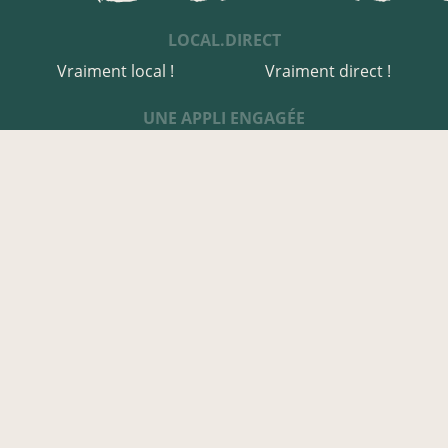
LOCAL.DIRECT
Vraiment local !
Vraiment direct !
UNE APPLI ENGAGÉE
Une appli à prix libre
Des relais de producteurs
Une appli co-construite
Des co-livraisons
EN AVEYRON