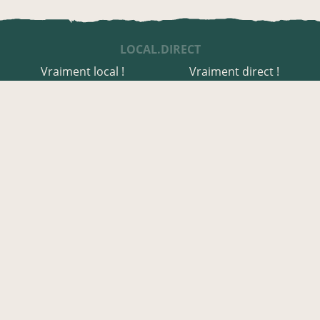
LOCAL.DIRECT
Vraiment local !
Vraiment direct !
UNE APPLI ENGAGÉE
Une appli à prix libre
Des relais de producteurs
Une appli co-construite
Des co-livraisons
EN LOIRE