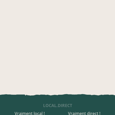
LOCAL.DIRECT
Vraiment local !
Vraiment direct !