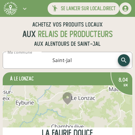
se lancer sur local.direct
Achetez vos produits locaux
aux
relais de producteurs
aux alentours de
Saint-Jal
Ma commune
à Le Lonzac
8,04
km
La Faurie Douce