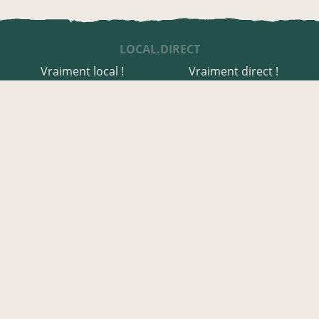
LOCAL.DIRECT
Vraiment local !
Vraiment direct !
UNE APPLI ENGAGÉE
Une appli à prix libre
Des relais de producteurs
Une appli co-construite
Des co-livraisons
EN HAUTE-CORSE