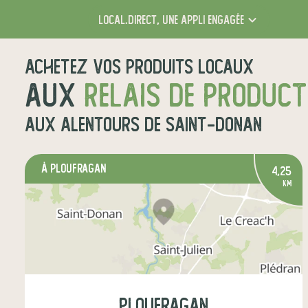
local.direct,
une appli engagée
Achetez vos produits locaux
aux
relais de produc
aux alentours de
Saint-Donan
à Ploufragan
4,25
km
Ploufragan