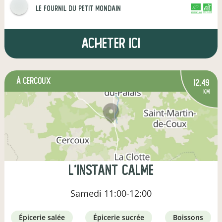
le fournil du petit mondain
CERTIFIÉ PAR FR-BIO-01
AGRICULTURE FRANCE
Acheter ici
à Cercoux
12,49
km
L'INSTANT CALME
Samedi
11:00-12:00
épicerie salée
épicerie sucrée
boissons