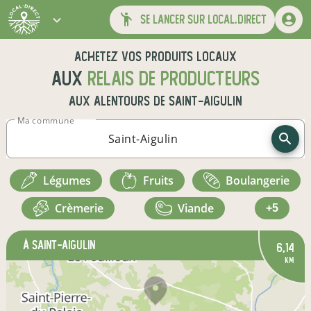
se lancer sur local.direct
Achetez vos produits locaux
aux
relais de producteurs
aux alentours de
Saint-Aigulin
Ma commune
légumes
fruits
boulangerie
crèmerie
viande
+5
à Saint-Aigulin
6,14
km