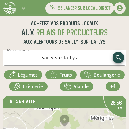
se lancer sur local.direct
Achetez vos produits locaux
aux
relais de producteurs
aux alentours de
Sailly-sur-la-Lys
Ma commune
légumes
fruits
boulangerie
crèmerie
viande
+4
à La Neuville
26,56
km