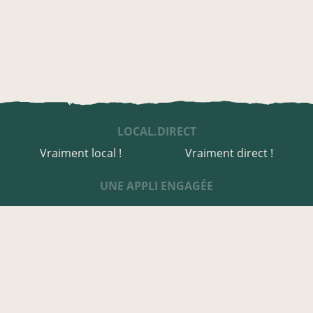
LOCAL.DIRECT
Vraiment local !
Vraiment direct !
UNE APPLI ENGAGÉE
Une appli à prix libre
Des relais de producteurs
Une appli co-construite
Des co-livraisons