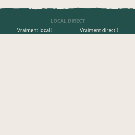
LOCAL.DIRECT
Vraiment local !
Vraiment direct !
UNE APPLI ENGAGÉE
Une appli à prix libre
Des relais de producteurs
Une appli co-construite
Des co-livraisons
EN SEINE-MARITIME