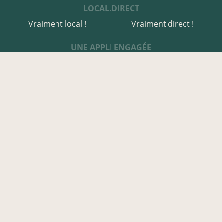
LOCAL.DIRECT
Vraiment local !
Vraiment direct !
UNE APPLI ENGAGÉE
Une appli à prix libre
Des relais de producteurs
Une appli co-construite
Des co-livraisons
EN CÔTES-D'ARMOR