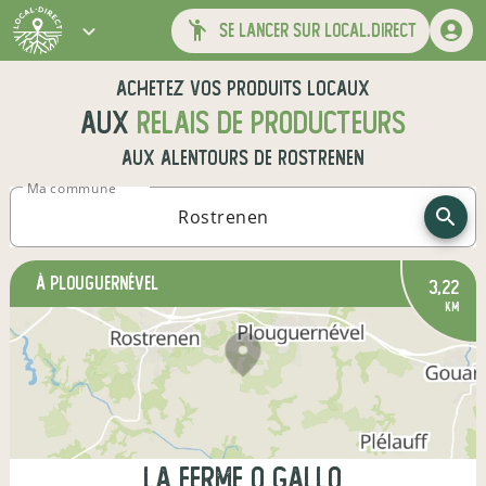
se lancer sur local.direct
Achetez vos produits locaux
aux
relais de producteurs
aux alentours de
Rostrenen
Ma commune
à Plouguernével
3,22
km
la ferme o gallo