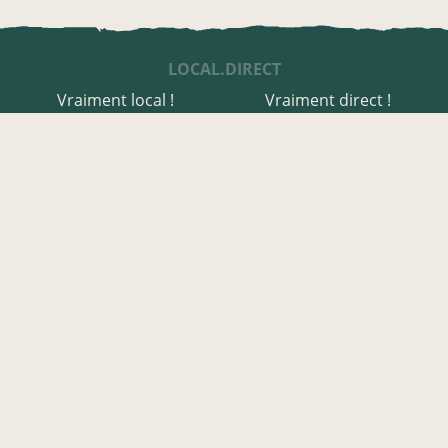
LOCAL.DIRECT
Vraiment local !
Vraiment direct !
UNE APPLI ENGAGÉE
Une appli à prix libre
Des relais de producteurs
Une appli co-construite
Des co-livraisons
EN FINISTÈRE