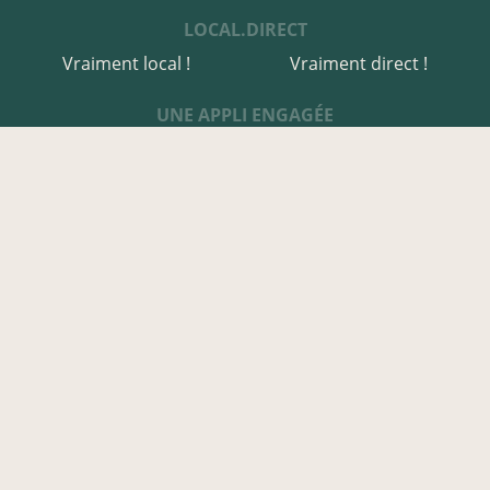
LOCAL.DIRECT
Vraiment local !
Vraiment direct !
UNE APPLI ENGAGÉE
Une appli à prix libre
Des relais de producteurs
Une appli co-construite
Des co-livraisons
EN FINISTÈRE