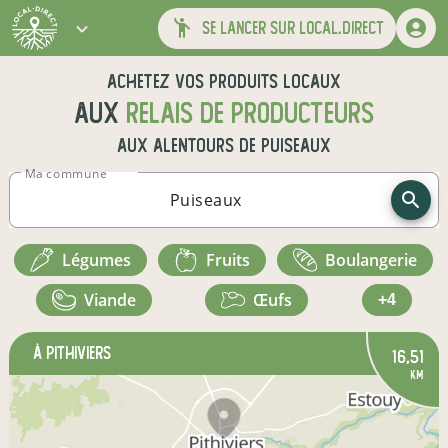
se lancer sur local.direct
Achetez vos produits locaux
aux
relais de producteurs
aux alentours de
Puiseaux
Ma commune
légumes
fruits
boulangerie
viande
œufs
+4
à Pithiviers
16,51
km