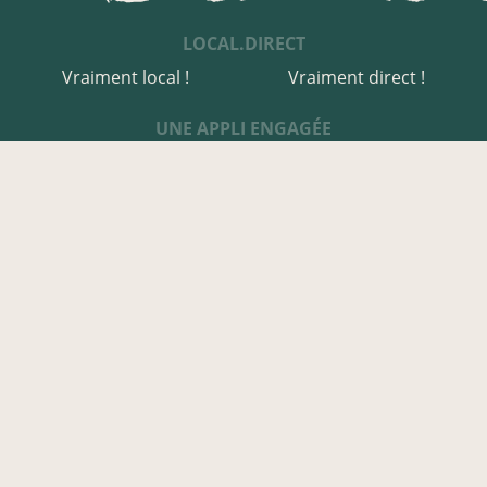
LOCAL.DIRECT
Vraiment local !
Vraiment direct !
UNE APPLI ENGAGÉE
Une appli à prix libre
Des relais de producteurs
Une appli co-construite
Des co-livraisons
EN CANTAL