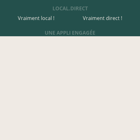
LOCAL.DIRECT
Vraiment local !
Vraiment direct !
UNE APPLI ENGAGÉE
Une appli à prix libre
Des relais de producteurs
Une appli co-construite
Des co-livraisons
EN FINISTÈRE