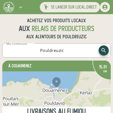
se lancer sur local.direct
Achetez vos produits locaux
aux
relais de producteurs
aux alentours de
Pouldreuzic
Ma commune
à Douarnenez
15,91
km
Livraisons au Flimiou