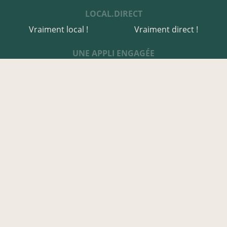
LOCAL.DIRECT
Vraiment local !
Vraiment direct !
UNE APPLI ENGAGÉE
Une appli à prix libre
Des relais de producteurs
Une appli co-construite
Des co-livraisons
EN FINISTÈRE