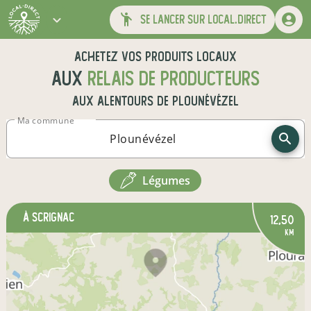
se lancer sur local.direct
Achetez vos produits locaux
aux
relais de producteurs
aux alentours de
Plounévézel
Ma commune
légumes
à Scrignac
12,50
km