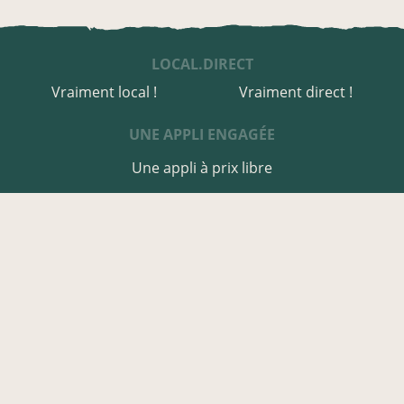
LOCAL.DIRECT
Vraiment local !
Vraiment direct !
UNE APPLI ENGAGÉE
Une appli à prix libre
Des relais de producteurs
Une appli co-construite
Des co-livraisons
EN FINISTÈRE