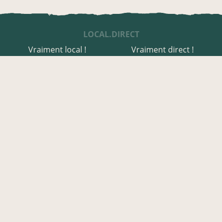
LOCAL.DIRECT
Vraiment local !
Vraiment direct !
UNE APPLI ENGAGÉE
Une appli à prix libre
Des relais de producteurs
Une appli co-construite
Des co-livraisons
EN FINISTÈRE