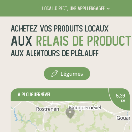
local.direct,
une appli engagée
Achetez vos produits locaux
aux
relais de produc
aux alentours de
Plélauff
légumes
à Plouguernével
5,39
km