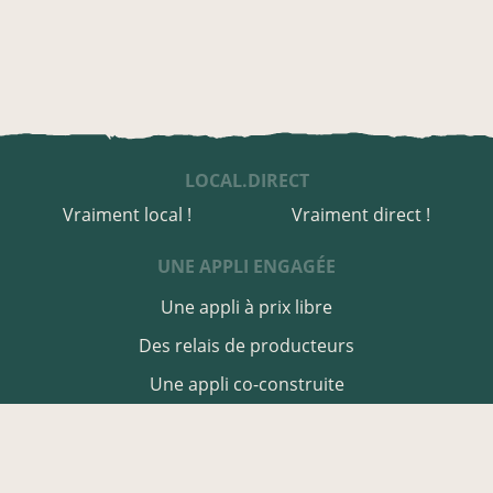
LOCAL.DIRECT
Vraiment local !
Vraiment direct !
UNE APPLI ENGAGÉE
Une appli à prix libre
Des relais de producteurs
Une appli co-construite
Des co-livraisons
EN CÔTES-D'ARMOR