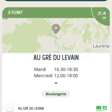
à Plémet
27,41
km
Au gré du levain
Mardi
16:30-18:30
Mercredi
12:00-18:00
boulangerie
Au gré du levain
CERTIFIÉ PAR FR-BIO-09
AGRICULTURE FRANCE