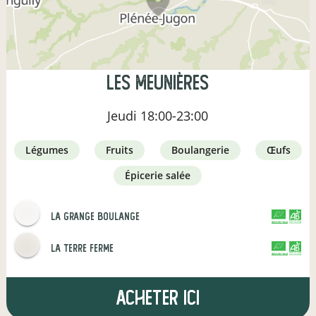
Les Meunières
Jeudi
18:00-23:00
légumes
fruits
boulangerie
œufs
épicerie salée
LA GRANGE BOULANGE
CERTIFIÉ PAR FR-BIO-01
AGRICULTURE FRANCE
la terre ferme
CERTIFIÉ PAR FR-BIO-09
AGRICULTURE FRANCE
Acheter ici