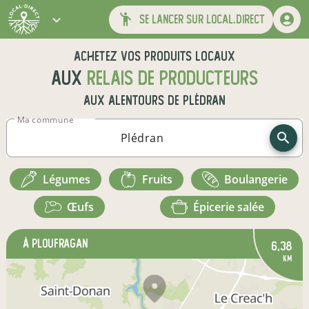
se lancer sur local.direct
Achetez vos produits locaux
aux
relais de producteurs
aux alentours de
Plédran
Ma commune
légumes
fruits
boulangerie
œufs
épicerie salée
à Ploufragan
6,38
km