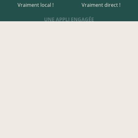
Vraiment local !
Vraiment direct !
UNE APPLI ENGAGÉE
Une appli à prix libre
Des relais de producteurs
Une appli co-construite
Des co-livraisons
EN CREUSE