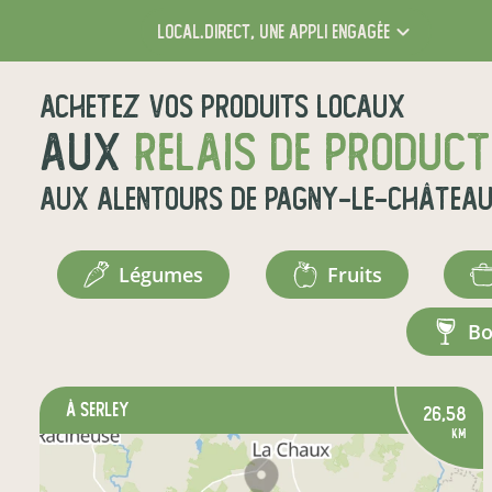
local.direct,
une appli engagée
Achetez vos produits locaux
aux
relais de produc
aux alentours de
Pagny-le-Châtea
légumes
fruits
b
à Serley
26,58
km