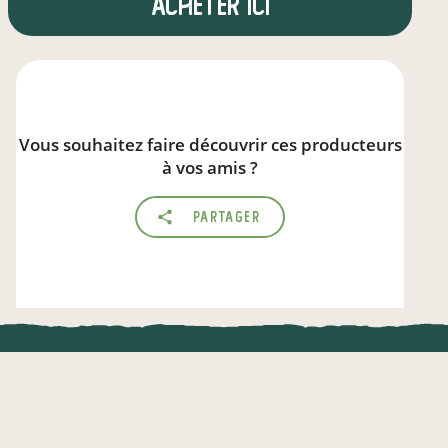
Acheter ici
Vous souhaitez faire découvrir ces producteurs
à vos amis ?
Partager
Vous connaissez un producteur ?
UNE APPLI ENGAGÉE
Parlez de local.direct
CT
l !
Une appli à prix libre