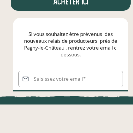
Acheter ici
Si vous souhaitez être prévenus
des
nouveaux relais de producteurs
près de
Pagny-le-Château
, rentrez votre email ci
dessous.
Saisissez votre email*
Être prévenu
LOCAL.DIRE
Vraiment loca