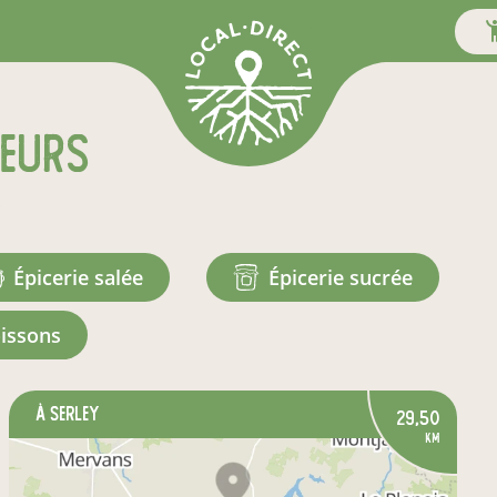
teurs
u
épicerie salée
épicerie sucrée
oissons
à Serley
29,50
km