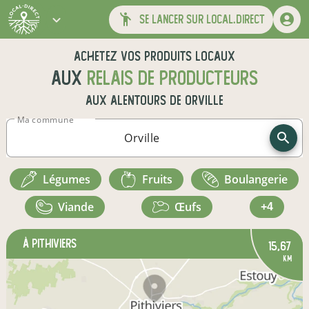
se lancer sur local.direct
Achetez vos produits locaux
aux
relais de producteurs
aux alentours de
Orville
Ma commune
légumes
fruits
boulangerie
viande
œufs
+4
à Pithiviers
15,67
km