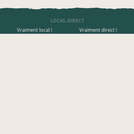
LOCAL.DIRECT
Vraiment local !
Vraiment direct !
UNE APPLI ENGAGÉE
Une appli à prix libre
Des relais de producteurs
Une appli co-construite
Des co-livraisons
EN CORRÈZE