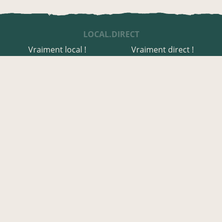
LOCAL.DIRECT
Vraiment local !
Vraiment direct !
UNE APPLI ENGAGÉE
Une appli à prix libre
Des relais de producteurs
Une appli co-construite
Des co-livraisons
EN HAUTE-SAVOIE