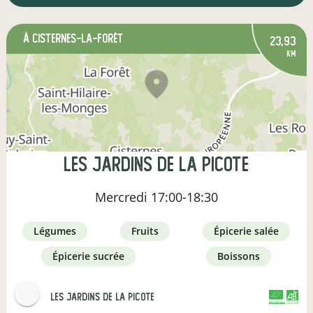
à Cisternes-la-Forêt
23,93
km
Les jardins de la Picote
Mercredi
17:00-18:30
légumes
fruits
épicerie salée
épicerie sucrée
boissons
Les jardins de la Picote
CERTIFIÉ PAR FR-BIO-01
AGRICULTURE FRANCE