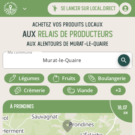
se lancer sur local.direct
Achetez vos produits locaux
aux
relais de producteurs
aux alentours de
Murat-le-Quaire
Ma commune
légumes
fruits
boulangerie
crèmerie
viande
+3
à Prondines
18,07
km