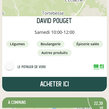
david pouget
Samedi
10:00-12:00
légumes
boulangerie
épicerie salée
autres produits
Le potager de vero
CERTIFIÉ PAR FR-BIO-01
AGRICULTURE FRANCE
Acheter ici
à Compains
22,39
km