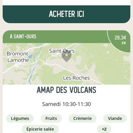
Acheter ici
à Saint-Ours
29,34
km
AMAP des Volcans
Samedi
10:30-11:30
légumes
fruits
crèmerie
viande
épicerie salée
+2