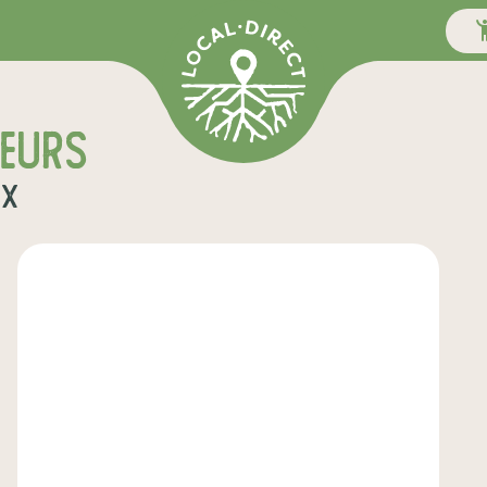
teurs
ux