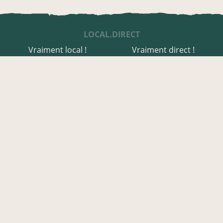
LOCAL.DIRECT
Vraiment local !
Vraiment direct !
UNE APPLI ENGAGÉE
Une appli à prix libre
Des relais de producteurs
Une appli co-construite
Des co-livraisons
EN AVEYRON