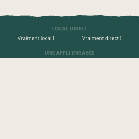
LOCAL.DIRECT
Vraiment local !
Vraiment direct !
UNE APPLI ENGAGÉE
Une appli à prix libre
Des relais de producteurs
Une appli co-construite
Des co-livraisons
EN CALVADOS