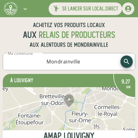
se lancer sur local.direct
Achetez vos produits locaux
aux
relais de producteurs
aux alentours de
Mondrainville
Ma commune
à Louvigny
9,27
km
AMAP Louvigny