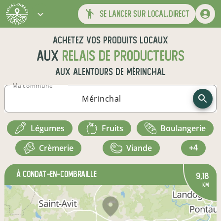
se lancer sur local.direct
Achetez vos produits locaux
aux
relais de producteurs
aux alentours de
Mérinchal
Ma commune
légumes
fruits
boulangerie
crèmerie
viande
+4
à Condat-en-Combraille
9,18
km