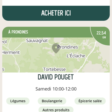
Acheter ici
à Prondines
22,54
km
david pouget
Samedi
10:00-12:00
légumes
boulangerie
épicerie salée
autres produits