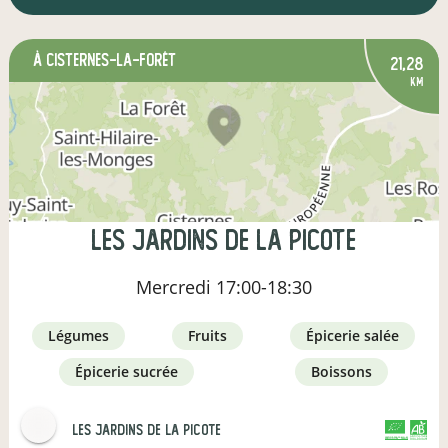
à Cisternes-la-Forêt
21,28
km
Les jardins de la Picote
Mercredi
17:00-18:30
légumes
fruits
épicerie salée
épicerie sucrée
boissons
Les jardins de la Picote
CERTIFIÉ PAR FR-BIO-01
AGRICULTURE FRANCE