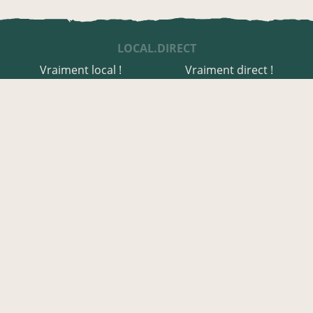
LOCAL.DIRECT
Vraiment local !
Vraiment direct !
UNE APPLI ENGAGÉE
Une appli à prix libre
Des relais de producteurs
Une appli co-construite
Des co-livraisons
EN HAUTE-CORSE