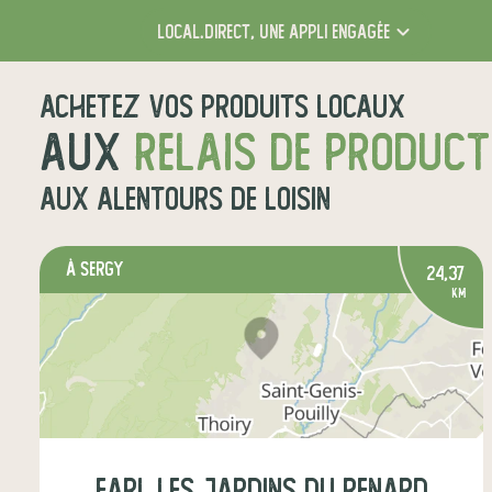
local.direct,
une appli engagée
Achetez vos produits locaux
aux
relais de produc
aux alentours de
Loisin
à Sergy
24,37
km
earl les jardins du renard