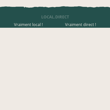
LOCAL.DIRECT
Vraiment local !
Vraiment direct !
UNE APPLI ENGAGÉE
Une appli à prix libre
Des relais de producteurs
Une appli co-construite
Des co-livraisons
EN DOUBS