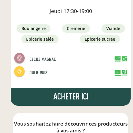
Jeudi
17:30-19:00
boulangerie
crèmerie
viande
épicerie salée
épicerie sucrée
cecile magnac
CERTIFIÉ PAR FR-BIO-01
AGRICULTURE FRANCE
julie ruiz
CERTIFIÉ PAR FR-BIO-12
AGRICULTURE FRANCE
Acheter ici
Vous souhaitez faire découvrir ces producteurs
à vos amis ?