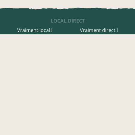
LOCAL.DIRECT
Vraiment local !
Vraiment direct !
UNE APPLI ENGAGÉE
Une appli à prix libre
Des relais de producteurs
Une appli co-construite
Des co-livraisons
EN HAUTE-SAVOIE