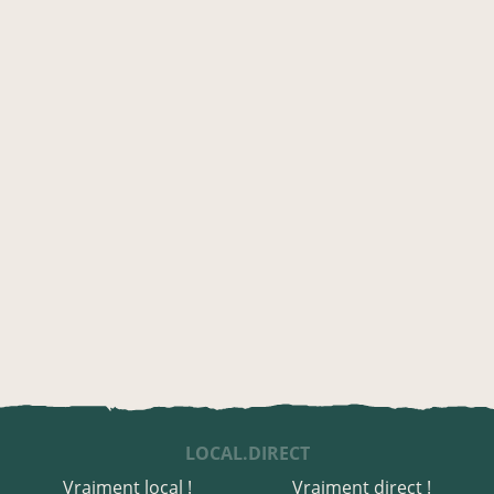
LOCAL.DIRECT
Vraiment local !
Vraiment direct !