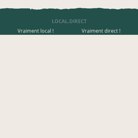
LOCAL.DIRECT
Vraiment local !
Vraiment direct !
UNE APPLI ENGAGÉE
Une appli à prix libre
Des relais de producteurs
Une appli co-construite
Des co-livraisons
EN CANTAL