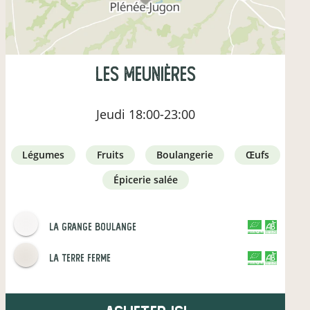
Les Meunières
Jeudi
18:00-23:00
légumes
fruits
boulangerie
œufs
épicerie salée
LA GRANGE BOULANGE
CERTIFIÉ PAR FR-BIO-01
AGRICULTURE FRANCE
la terre ferme
CERTIFIÉ PAR FR-BIO-09
AGRICULTURE FRANCE