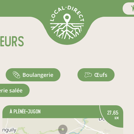
teurs
boulangerie
œufs
erie salée
à Plénée-Jugon
27,65
km