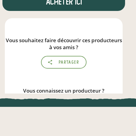
Acheter ici
Vous souhaitez faire découvrir ces producteurs
à vos amis ?
Partager
Vous connaissez un producteur ?
Parlez de local.direct
UNE APPLI ENGAGÉE
CT
l !
Une appli à prix libre