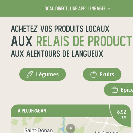
local.direct,
une appli engagée
Achetez vos produits locaux
aux
relais de produc
aux alentours de
Langueux
légumes
fruits
épic
à Ploufragan
8,92
km