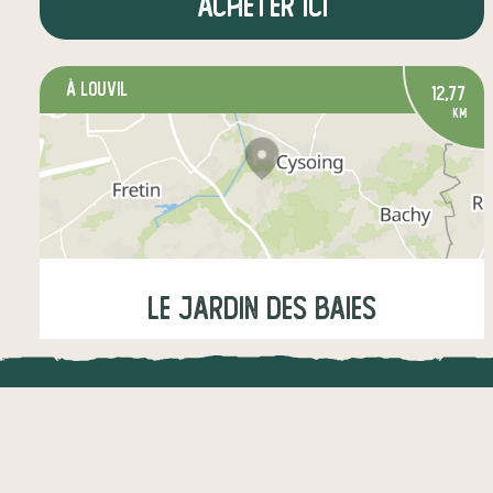
Acheter ici
à Louvil
12,77
km
Le Jardin des Baies
Samedi
10:30-11:45
LOCAL.DIRE
épicerie sucrée
boissons
Vraiment loca