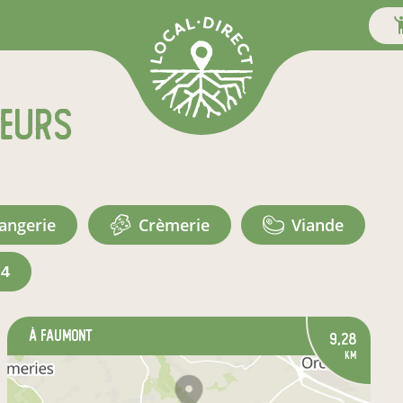
teurs
langerie
crèmerie
viande
+4
à Faumont
9,28
km