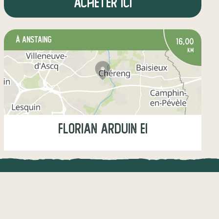
Acheter ici
à Anstaing
16,00
km
Florian Arduin EI
Jeudi
16:00-18:00
UNE APPLI ENGAGÉE
CT
légumes
fruits
œufs
épicerie salée
autres produits
l !
Une appli à prix libre