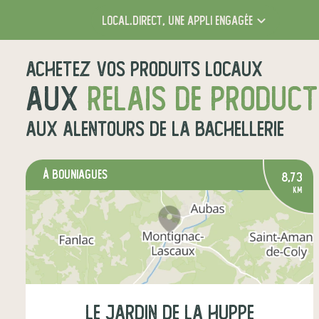
local.direct,
une appli engagée
Achetez vos produits locaux
aux
relais de produc
aux alentours de
La Bachellerie
à BOUNIAGUES
8,73
km
Le jardin de la Huppe