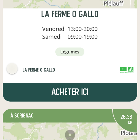
la ferme o gallo
Vendredi
13:00-20:00
Samedi
09:00-19:00
légumes
la ferme o gallo
CERTIFIÉ PAR FR-BIO-01
AGRICULTURE FRANCE
Acheter ici
à Scrignac
26,36
km