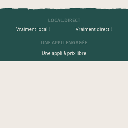
LOCAL.DIRECT
Vraiment local !
Vraiment direct !
UNE APPLI ENGAGÉE
Une appli à prix libre
Des relais de producteurs
Une appli co-construite
Des co-livraisons
EN CÔTES-D'ARMOR