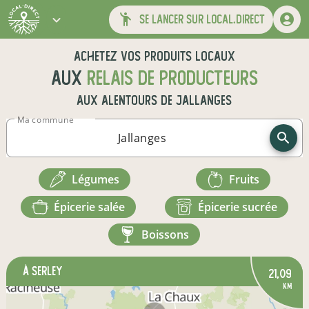
se lancer sur local.direct
Achetez vos produits locaux
aux
relais de producteurs
aux alentours de
Jallanges
Ma commune
légumes
fruits
épicerie salée
épicerie sucrée
boissons
à Serley
21,09
km