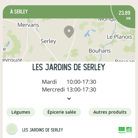
à Serley
23,89
km
Les Jardins de Serley
Mardi
10:00-17:30
Mercredi
13:00-17:30
légumes
épicerie salée
autres produits
Les Jardins de Serley
CERTIFIÉ PAR FR-BIO-01
AGRICULTURE FRANCE