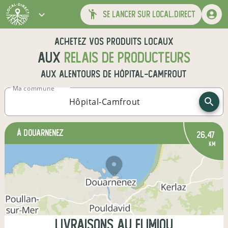
se lancer sur local.direct
Achetez vos produits locaux
aux
relais de producteurs
aux alentours de
Hôpital-Camfrout
Ma commune
à Douarnenez
26,47
km
Livraisons au Flimiou