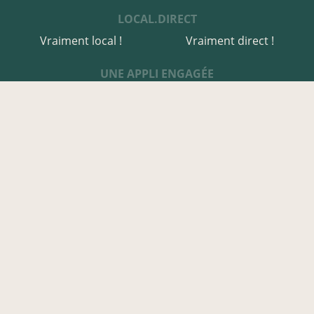
LOCAL.DIRECT
Vraiment local !
Vraiment direct !
UNE APPLI ENGAGÉE
Une appli à prix libre
Des relais de producteurs
Une appli co-construite
Des co-livraisons
EN FINISTÈRE