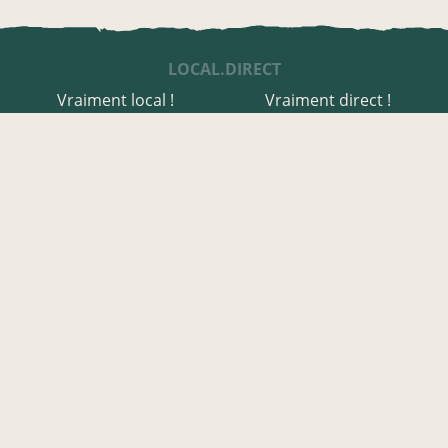
LOCAL.DIRECT
Vraiment local !
Vraiment direct !
UNE APPLI ENGAGÉE
Une appli à prix libre
Des relais de producteurs
Une appli co-construite
Des co-livraisons
EN DOUBS